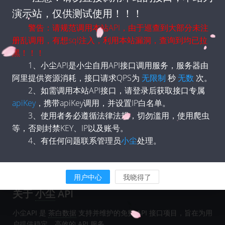
返回参数说明：
演示站，仅供测试使用！！！
名称
类型
说明
警告：请规范调用本站API，由于巡查到大部分未注
册乱调用，有想sql注入，利用本站漏洞，查询到均已拉
返回示例：
黑！！！
1、小尘API是小尘自用API接口调用服务，服务器由
</>
code
阿里提供资源消耗，接口请求QPS为
无限制
秒
无数
次。
     '腾讯新闻 热搜热点榜' => '?type=new',
2、如需调用本站API接口，请登录后获取接口专属
    '腾讯新闻 热门回答' => '?type=huati',
apiKey
，携带apiKey调用，并设置IP白名单。
    '腾讯新闻 娱乐热点榜' => '?type=yuele',
3、使用者务必遵循法律法规，切勿滥用，使用爬虫
等，否则封禁KEY、IP以及账号。
4、有任何问题联系管理员
小尘
处理。
用户中心
我晓得了
关于
小尘
API
小尘API 是
茶白数据
支持并维护的免费 API 接口项目，旨在为用
户提供稳定、高效的 API 服务。