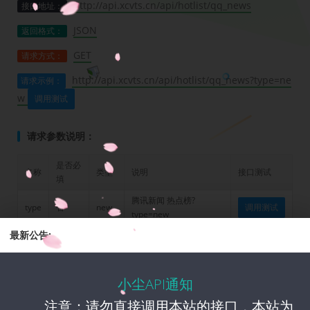
http://api.xcvts.cn/api/hotlist/qq_news
接口地址：
JSON
返回格式：
GET
请求方式：
http://api.xcvts.cn/api/hotlist/qq_news?type=ne
请求示例：
w
调用测试
请求参数说明：
是否必
名称
类型
说明
接口测试
填
腾讯新闻 热点榜?
type
否
new
调用测试
type=new
最新公告:
腾讯新闻 热门回答?
type
否
huati
调用测试
type=huati
腾讯新闻 娱乐榜?
type
否
yuele
调用测试
小尘API通知
type=yuele
注意：请勿直接调用本站的接口，本站为