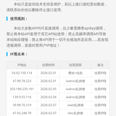
本站只是提供技术支持及维护，若以上接口侵犯贵站数据，
请联系站长给以删除停止接口使用。
使用规则：
本站大多数API均可直接调用，仅少量需携带apikey调用，
禁止将本站API套用于其它API站使用；禁止高频率调用API导致
本站响应缓慢；禁止将API用于一切不合规场所及应用……若发现
违规调用，直接封禁用户IP地址！
IP黑名单：
IP地址
拉黑时间
拉黑原因
备注
54.92.150.114
2026.02.01
爬虫+信息
拉黑IP段
47.99.78.223
2026.02.01
/admin乱拼接
拉黑IP段
203.189.235.191
2026.02.05
/admin乱拼接
拉黑IP段
139.9.55.116
2026.02.04
/admin乱拼接
拉黑IP段
39.98.70.219
2026.02.07
/web乱拼接
拉黑IP段
47.92.248.78
2026.02.07
/doc乱拼接
拉黑IP段