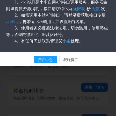
1、小尘API是小尘自用API接口调用服务，服务器由
手机号码归属地及标记查询
阿里提供资源消耗，接口请求QPS为
无限制
秒
无数
次。
2、如需调用本站API接口，请登录后获取接口专属
apiKey
，携带apiKey调用，并设置IP白名单。
调用：2547
DeepSeek AI『联网版』
3、使用者务必遵循法律法规，切勿滥用，使用爬虫
等，否则封禁KEY、IP以及账号。
DeepSeek联网版，采用官方联网➕深度思考，稳定可靠，元宝
4、有任何问题联系管理员
小尘
处理。
调用：2085
QQ评估『图片版』
用户中心
我晓得了
QQ评估，虚拟评估，请勿真的相信
调用：1816
整点报时语音
整点报时语音 马思唯/女声，固定音频，时间段为整点-本地