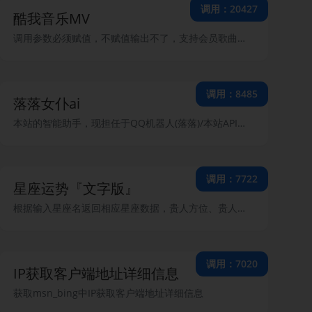
调用：20427
酷我音乐MV
调用参数必须赋值，不赋值输出不了，支持会员歌曲，不填音质的话，默认1080p画质，目前支持的画质有：MP4,MP4DB,MP4HV,MP4L,MP4UL,MV500,MV700,SMP4,SMP4BD,SMP4HV,SMP4L,SMP4UL
调用：8485
落落女仆ai
本站的智能助手，现担任于QQ机器人(落落)/本站API解说员/小尘的专用女仆-据说模型用的是大厂的
调用：7722
星座运势『文字版』
根据输入星座名返回相应星座数据，贵人方位、贵人星座、幸运数字、幸运颜色、爱情运势等信息。
调用：7020
IP获取客户端地址详细信息
获取msn_bing中IP获取客户端地址详细信息