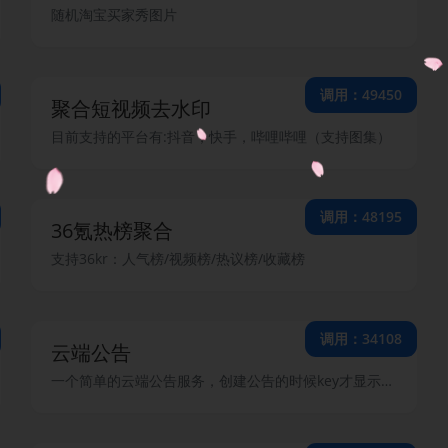
随机淘宝买家秀图片
调用：49450
聚合短视频去水印
目前支持的平台有:抖音，快手，哔哩哔哩（支持图集）
调用：48195
36氪热榜聚合
支持36kr：人气榜/视频榜/热议榜/收藏榜
调用：34108
云端公告
一个简单的云端公告服务，创建公告的时候key才显示一次，之后就不会显示了，Key和用户的key不同，请注意！