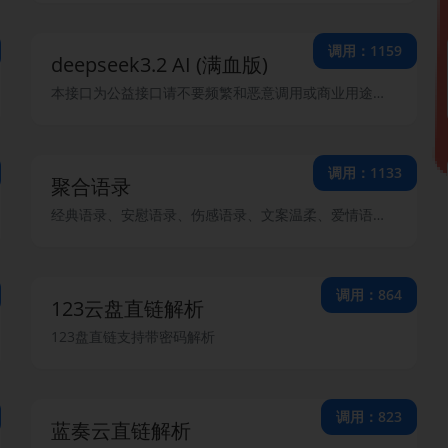
调用：1159
deepseek3.2 AI (满血版)
本接口为公益接口请不要频繁和恶意调用或商业用途，发现直接拉黑设备和IP和key，本接口支持opai标准格式！
调用：1133
聚合语录
经典语录、安慰语录、伤感语录、文案温柔、爱情语录、英汉语录、趣味笑话、人生话语、社会语录、网易语录、舔狗日记、毒鸡汤、QQ签名、诗词情话、骚话、我在人间凑数的日子，涵盖范围广。
调用：864
123云盘直链解析
123盘直链支持带密码解析
调用：823
蓝奏云直链解析