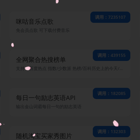
调用：7235107
咪咕音乐点歌
免会员点歌 可下载付费音乐
调用：439155
全网聚合热搜榜单
支持：百度热点 指数/少数派 热榜/百科历史上的今天/抖音 热搜榜/哔哩哔哩 全站日榜/哔哩哔哩 热搜榜/知乎热榜 热度/知乎热门问题/微博 热搜榜/CSDN热榜/搜狗热搜/今日头条热榜/ACFUN弹幕网/安全KER 热榜/懂球帝 热榜/爱范儿/稀土掘金/51CTO 推荐榜
调用：182085
每日一句励志英语API
输出金山词霸每日一句的励志英语
调用：132303
随机淘宝买家秀图片