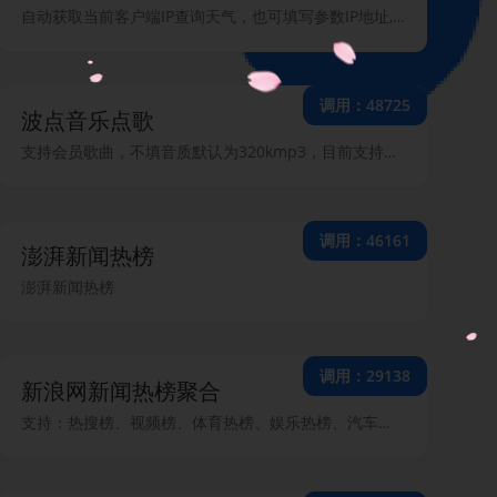
自动获取当前客户端IP查询天气，也可填写参数IP地址,查询IP相应地区的天气情况。
调用：48725
波点音乐点歌
支持会员歌曲，不填音质默认为320kmp3，目前支持的歌曲音质有：20201kmflac(需要自己解密)，2000kflac，320kmp3，128kmp3，48kaac，192kogg，100kogg
调用：46161
澎湃新闻热榜
澎湃新闻热榜
调用：29138
新浪网新闻热榜聚合
支持：热搜榜、视频榜、体育热榜、娱乐热榜、汽车热榜、育儿热榜、时尚热榜、AI热榜旅游热榜