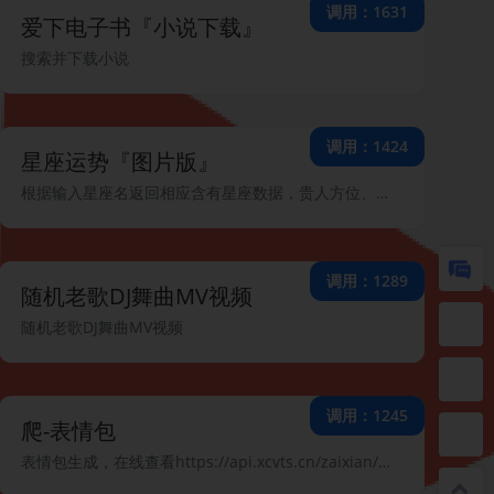
调用：1631
爱下电子书『小说下载』
搜索并下载小说
调用：1424
星座运势『图片版』
根据输入星座名返回相应含有星座数据，贵人方位、贵人星座、幸运数字、幸运颜色、爱情运势等信息的图片。
调用：1289
随机老歌DJ舞曲MV视频
随机老歌DJ舞曲MV视频
调用：1245
爬-表情包
表情包生成，在线查看https://api.xcvts.cn/zaixian/moe numble参数的值可以去网页版查看 不填表示随机,1~92个图片ID,1就代表图片1的ID-本地