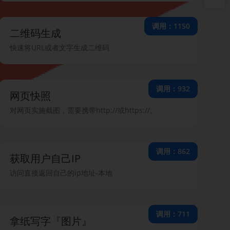
调用：1150
二维码生成
快速将URL或者文字生成二维码
调用：932
网页快照
对网页实施截图，需要携带http://或https://。
调用：862
获取用户自己IP
访问直接返回自己的ip地址-本地
调用：711
拿纸写字『图片』