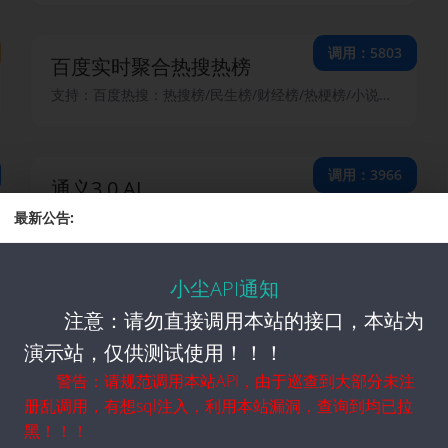
调用：5803
百度实时聚合热搜热榜
支持：百度热搜：热搜榜/民生榜/财经榜/热梗榜/小说榜/电影榜//电视剧榜/汽车榜/游戏榜
调用：3966
通义3.0 AI
使用某官方网页的接口，进行的回复，可深度思考，稳定可靠；注意!!联网坏了
最新公告:
小尘API通知
调用：3689
ICP域名备案查询-2
注意：请勿直接调用本站的接口，本站为
根据输入域名查询ICP备案信息，信息更全面，查询由大厂提供数据，不会G
演示站，仅供测试使用！！！
警告：请规范调用本站API，由于巡查到大部分未注
册乱调用，有想sql注入，利用本站漏洞，查询到均已拉
调用：2932
手机号码归属地及标记查询
黑！！！