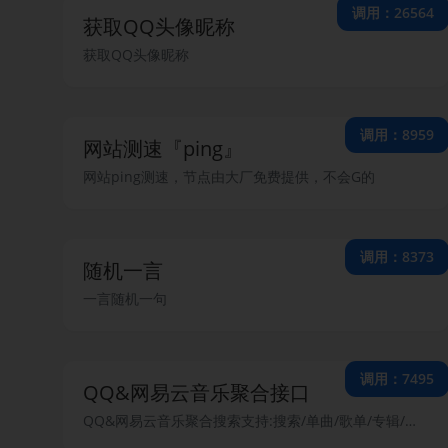
调用：26564
获取QQ头像昵称
获取QQ头像昵称
调用：8959
网站测速『ping』
网站ping测速，节点由大厂免费提供，不会G的
调用：8373
随机一言
一言随机一句
调用：7495
QQ&网易云音乐聚合接口
QQ&网易云音乐聚合搜索支持:搜索/单曲/歌单/专辑/歌手/搜索