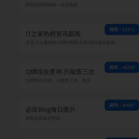
财联社财经电报—全部电报
调用：52312
IT之家热榜资讯新闻
支持:IT之家热榜/日榜/周榜/月榜/实时滚动新闻
调用：48265
Q绑综合查询-只能查三次
Q绑查询,综合，只能查三次，每天
调用：40607
必应Bing每日图片
获取必应每日壁纸