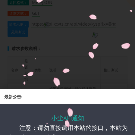
MP4/JSON
返回格式：
GET
请求方式：
https://api.xcvts.cn/api/video/kysp?lx=美女
请求示例：
调用测试
请求参数说明：
是
否
名称
类型
说明
接口测试
必
填
如果直接访问，那么默认就是
女神；美女|游戏|动漫|动物|
最新公告:
lx
是
TEXT
风景|情侣|姓氏特效|酷炫特
调用测试
效|动态壁纸|热歌|女神|男
神|明星|节日|充电|闹钟
小尘API通知
type
否
json
json格式
调用测试
注意：请勿直接调用本站的接口，本站为