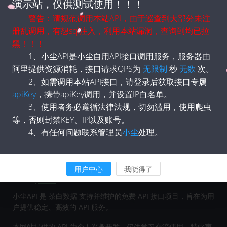
演示站，仅供测试使用！！！
返回参数说明：
警告：请规范调用本站API，由于巡查到大部分未注
名称
类型
说明
册乱调用，有想sql注入，利用本站漏洞，查询到均已拉
黑！！！
返回示例：
1、小尘API是小尘自用API接口调用服务，服务器由
阿里提供资源消耗，接口请求QPS为
无限制
秒
无数
次。
</>
code
2、如需调用本站API接口，请登录后获取接口专属
视频
apiKey
，携带apiKey调用，并设置IP白名单。
3、使用者务必遵循法律法规，切勿滥用，使用爬虫
等，否则封禁KEY、IP以及账号。
4、有任何问题联系管理员
小尘
处理。
用户中心
我晓得了
关于
小尘
API
小尘API 是
茶白数据
支持并维护的免费 API 接口项目，旨在为用
户提供稳定、高效的 API 服务。
本网站提供的 API 为个人兴趣开发，仅供学习交流使用。特此声