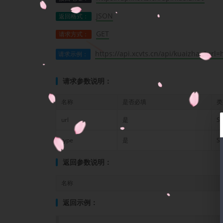
JSON
返回格式：
GET
请求方式：
https://api.xcvts.cn/api/kuaizhao?url=
请求示例：
请求参数说明：
名称
是否必填
类
url
是
St
type
是
St
返回参数说明：
名称
返回示例：