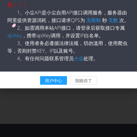
黑！！！
1、小尘API是小尘自用API接口调用服务，服务器由
阿里提供资源消耗，接口请求QPS为
无限制
秒
无数
次。
2、如需调用本站API接口，请登录后获取接口专属
apiKey
，携带apiKey调用，并设置IP白名单。
us-east-1%2Fs3%2Faws4_request&X-Amz-Date=20250606T203644Z&X-Amz-
3、使用者务必遵循法律法规，切勿滥用，使用爬虫
b1a9c89b9e979713395f59e3c95cc",
等，否则封禁KEY、IP以及账号。
4、有任何问题联系管理员
小尘
处理。
n"
用户中心
我晓得了