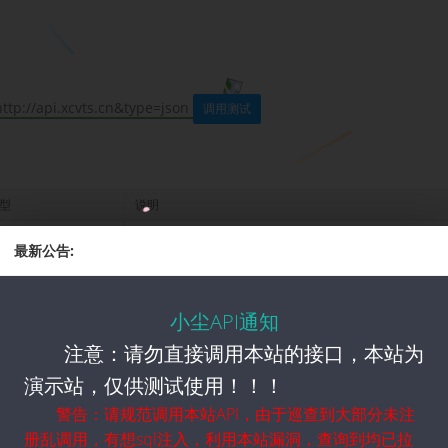
http://api.xcvts.cn&type=json
调用测试
型
说明
ring
需要快照的网站链接
最新公告:
ring
默认text，text/json格式
小尘API通知
注意：请勿直接调用本站的接口，本站为
类型
说明
演示站，仅供测试使用！！！
警告：请规范调用本站API，由于巡查到大部分未注
册乱调用，有想sql注入，利用本站漏洞，查询到均已拉