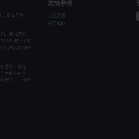
友情穿梭
小尘穿梭
项目，旨在为用户
关于我们
使用。特此声明：
API 进行了封
对站点内容承担任
任何意外、疏忽、
此产生的任何直
法律责任，一切后