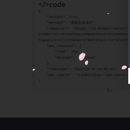
</>
code
{
    "success": true,
    "message": "截图生成成功",
    "image_url": "https://s3.bingal.com/url-screeenshot/2025-06-07_043642-JIGYl1mfUIbOGmwS.webp?X-Amz-Algorithm=AWS4-HMAC-SHA256&X-Amz-
Credential=XkvnwZFN6UjAPNHXb5De%2F20250606%2F
Signature=e711030458e7179a4c3ca2477ce7a7c5f77
    "api_response": {
        "code": 200,
        "message": "success"
    },
    "timestamp": "2025-06-07 04:36:44",
    "api_source": "小尘API:http://api.xcvts.c
}