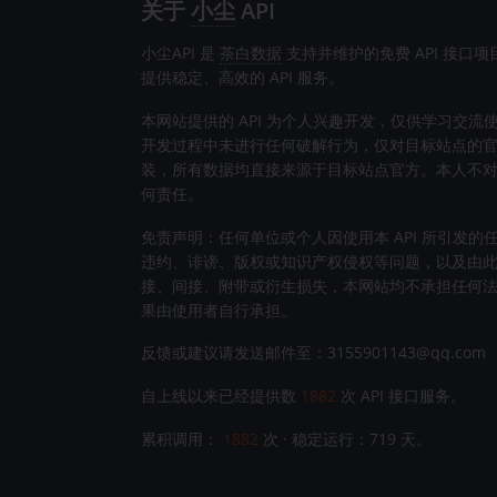
关于
小尘
API
小尘API 是
茶白数据
支持并维护的免费 API 接口
提供稳定、高效的 API 服务。
本网站提供的 API 为个人兴趣开发，仅供学习交流
开发过程中未进行任何破解行为，仅对目标站点的官方 
装，所有数据均直接来源于目标站点官方。本人不
何责任。
免责声明：任何单位或个人因使用本 API 所引发的
违约、诽谤、版权或知识产权侵权等问题，以及由
接、间接、附带或衍生损失，本网站均不承担任何
果由使用者自行承担。
反馈或建议请发送邮件至：3155901143@qq.com
自上线以来已经提供数
1882
次 API 接口服务。
累积调用：
1882
次 · 稳定运行：
719
天。