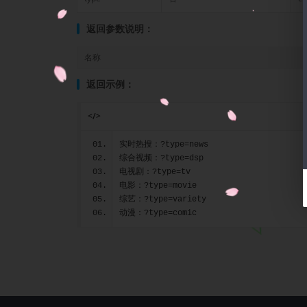
返回参数说明：
名称
返回示例：
</>
实时热搜：?type=news
综合视频：?type=dsp
电视剧：?type=tv
电影：?type=movie
综艺：?type=variety
动漫：?type=comic