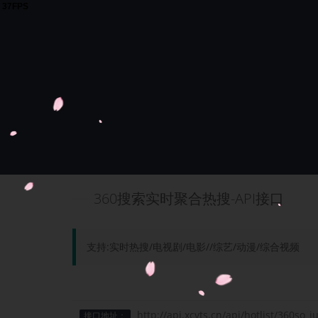
360搜索实时聚合热搜-API接口
支持:实时热搜/电视剧/电影//综艺/动漫/综合视频
http://api.xcvts.cn/api/hotlist/360so_j
接口地址：