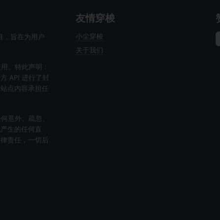
友情穿梭
小尘穿梭
项目，旨在为用户
关于我们
使用。特此声明：
API 进行了封
对站点内容承担任
任何意外、疏忽、
此产生的任何直
法律责任，一切后