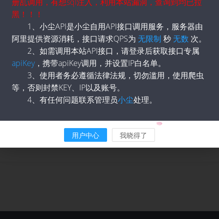
册乱调用，有想sql注入，利用本站漏洞，查询到均已拉
黑！！！
1、小尘API是小尘自用API接口调用服务，服务器由
阿里提供资源消耗，接口请求QPS为
无限制
秒
无数
次。
类型
说明
2、如需调用本站API接口，请登录后获取接口专属
apiKey
，携带apiKey调用，并设置IP白名单。
3、使用者务必遵循法律法规，切勿滥用，使用爬虫
等，否则封禁KEY、IP以及账号。
4、有任何问题联系管理员
小尘
处理。
用户中心
我晓得了