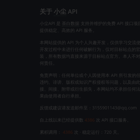
关于
小尘
API
小尘API 是
茶白数据
支持并维护的免费 API 接口
提供稳定、高效的 API 服务。
本网站提供的 API 为个人兴趣开发，仅供学习交流
开发过程中未进行任何破解行为，仅对目标站点的官方 
装，所有数据均直接来源于目标站点官方。本人不
何责任。
免责声明：任何单位或个人因使用本 API 所引发的
违约、诽谤、版权或知识产权侵权等问题，以及由
接、间接、附带或衍生损失，本网站均不承担任何
果由使用者自行承担。
反馈或建议请发送邮件至：3155901143@qq.com
自上线以来已经提供数
4386
次 API 接口服务。
累积调用：
4386
次 · 稳定运行：
720
天。