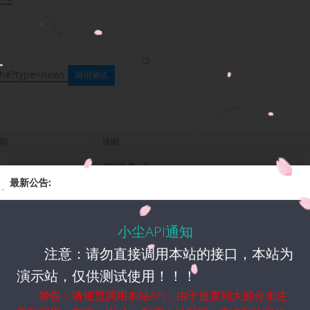
_juhe?type=news
调用测试
型
说明
ews
实时热搜：?type=news
最新公告:
sp
短视频：?type=dsp
电视剧：?type=tv
小尘API通知
注意：请勿直接调用本站的接口，本站为
ovie
电影：?type=movie
演示站，仅供测试使用！！！
riety
综艺：?type=variety
警告：请规范调用本站API，由于巡查到大部分未注
omic
动漫：?type=comic