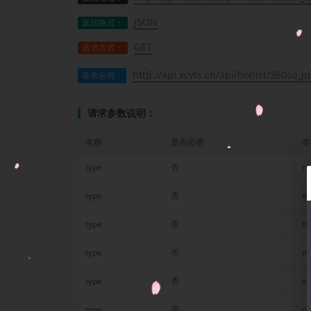
JSON
返回格式：
GET
请求方式：
http://api.xcvts.cn/api/hotlist/360so
请求示例：
请求参数说明：
名称
是否必填
类
type
否
n
type
否
d
type
否
tv
type
否
m
type
否
va
type
否
c