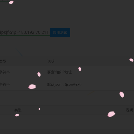
/ipsjfx?ip=183.192.70.211
调用测试
类型
说明
字符串
要查询的IP地址
字符串
默认json，(json/text)
类型
说明