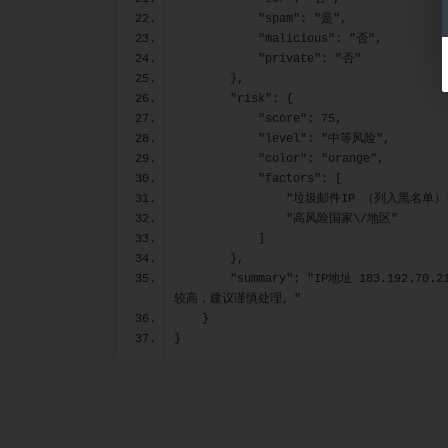
            "spam": "是",
            "malicious": "否",
            "private": "否"
        },
        "risk": {
            "score": 75,
            "level": "中等风险",
            "color": "orange",
            "factors": [
                "垃圾邮件IP （列入黑名单
                "高风险国家\/地区"
            ]
        },
        "summary": "IP地址 183.192.70.211，位于China上海上海，属于China Mobile Communications Corporation的住宅网络。该IP已被标记为垃圾邮件发送源。综合风险等级
较高，建议谨慎处理。"
    }
}