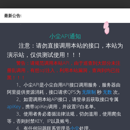
最新公告:
小尘API通知
注意：请勿直接调用本站的接口，本站为
Communications Corporation"
演示站，仅供测试使用！！！
警告：请规范调用本站API，由于巡查到大部分未注
册乱调用，有想sql注入，利用本站漏洞，查询到均已拉
黑！！！
1、小尘API是小尘自用API接口调用服务，服务器由
阿里提供资源消耗，接口请求QPS为
无限制
秒
无数
次。
2、如需调用本站API接口，请登录后获取接口专属
apiKey
，携带apiKey调用，并设置IP白名单。
3、使用者务必遵循法律法规，切勿滥用，使用爬虫
等，否则封禁KEY、IP以及账号。
4、有任何问题联系管理员
小尘
处理。