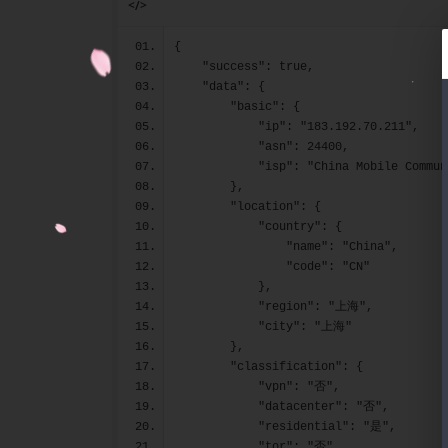
</>
{
    "success": true,
    "data": {
        "basic": {
            "ip": "183.192.70.211",
            "asn": 24400,
            "isp": "China Mobile 
        },
        "location": {
            "country": {
                "name": "China",
                "code": "CN"
            },
            "region": "上海",
            "city": "上海"
        },
        "classification": {
            "vpn": "否",
            "datacenter": "否",
            "residential": "是",
            "tor": "否",