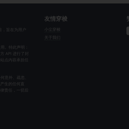
友情穿梭
小尘穿梭
项目，旨在为用户
关于我们
使用。特此声明：
API 进行了封
对站点内容承担任
任何意外、疏忽、
此产生的任何直
法律责任，一切后