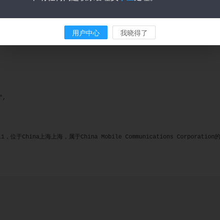
用户中心
我晓得了
）",