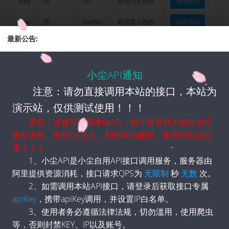
type
否
car
新浪汽车热榜
调用测试
type
否
mother
新浪育儿热榜
调用测试
最新公告:
type
否
fashion
新浪时尚热榜
调用测试
type
否
travel
新浪旅游热榜
调用测试
小尘API通知
type
否
ai
新浪AI热榜
调用测试
注意：请勿直接调用本站的接口，本站为
演示站，仅供测试使用！！！
type
否
esg
新浪ESG热榜
调用测试
警告：请规范调用本站API，由于巡查到大部分未注
返回参数说明：
册乱调用，有想sql注入，利用本站漏洞，查询到均已拉
黑！！！
名称
类型
说明
1、小尘API是小尘自用API接口调用服务，服务器由
返回示例：
阿里提供资源消耗，接口请求QPS为
无限制
秒
无数
次。
2、如需调用本站API接口，请登录后获取接口专属
</>
code
apiKey
，携带apiKey调用，并设置IP白名单。
3、使用者务必遵循法律法规，切勿滥用，使用爬虫
    "新浪热搜榜": "?type=search",
等，否则封禁KEY、IP以及账号。
    "新浪视频榜": "?type=video",