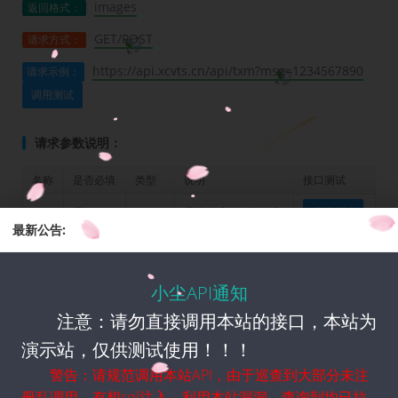
images
返回格式：
GET/POST
请求方式：
https://api.xcvts.cn/api/txm?msg=1234567890
请求示例：
调用测试
请求参数说明：
名称
是否必填
类型
说明
接口测试
msg
是
String
需要生成的10位数字
调用测试
最新公告:
返回参数说明：
小尘API通知
名称
类型
说明
注意：请勿直接调用本站的接口，本站为
返回示例：
演示站，仅供测试使用！！！
</>
code
警告：请规范调用本站API，由于巡查到大部分未注
册乱调用，有想sql注入，利用本站漏洞，查询到均已拉