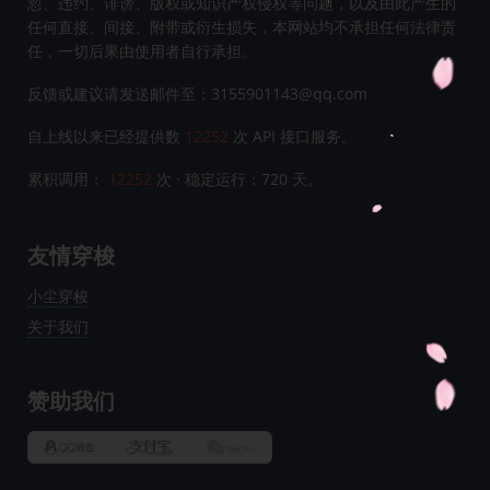
忽、违约、诽谤、版权或知识产权侵权等问题，以及由此产生的
任何直接、间接、附带或衍生损失，本网站均不承担任何法律责
任，一切后果由使用者自行承担。
反馈或建议请发送邮件至：3155901143@qq.com
自上线以来已经提供数
12252
次 API 接口服务。
累积调用：
12252
次 · 稳定运行：
720
天。
友情穿梭
小尘穿梭
关于我们
赞助我们