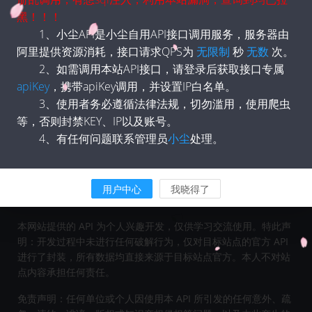
黑！！！
1、小尘API是小尘自用API接口调用服务，服务器由
阿里提供资源消耗，接口请求QPS为
无限制
秒
无数
次。
2、如需调用本站API接口，请登录后获取接口专属
apiKey
，携带apiKey调用，并设置IP白名单。
3、使用者务必遵循法律法规，切勿滥用，使用爬虫
等，否则封禁KEY、IP以及账号。
4、有任何问题联系管理员
小尘
处理。
关于
小尘
API
小尘API 是
茶白数据
支持并维护的免费 API 接口项目，旨在为用
用户中心
我晓得了
户提供稳定、高效的 API 服务。
本网站提供的 API 为个人兴趣开发，仅供学习交流使用。特此声
明：开发过程中未进行任何破解行为，仅对目标站点的官方 API
进行了封装，所有数据均直接来源于目标站点官方。本人不对站
点内容承担任何责任。
免责声明：任何单位或个人因使用本 API 所引发的任何意外、疏