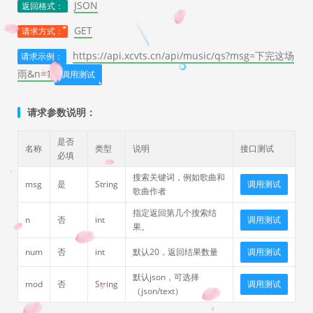
JSON
返回格式：
GET
请求方式：
https://api.xcvts.cn/api/music/qs?msg=下完这场
请求示例：
雨&n=1
调用测试
请求参数说明：
是否
名称
类型
说明
接口测试
必填
搜索关键词，例如歌曲和
msg
是
String
调用测试
歌曲作者
指定返回第几个搜索结
n
否
int
调用测试
果。
num
否
int
默认20，返回结果数量
调用测试
默认json，可选择
mod
否
String
调用测试
（json/text）